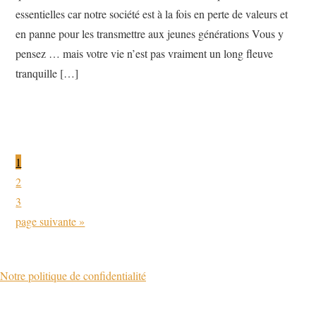
essentielles car notre société est à la fois en perte de valeurs et
en panne pour les transmettre aux jeunes générations Vous y
pensez … mais votre vie n’est pas vraiment un long fleuve
tranquille […]
Page
1
Page
2
Page
3
Aller
page suivante »
à
la
Notre politique de confidentialité