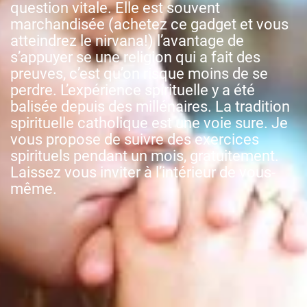
question vitale. Elle est souvent
marchandisée (achetez ce gadget et vous
atteindrez le nirvana!) l’avantage de
s’appuyer se une religion qui a fait des
preuves, c’est qu’on risque moins de se
perdre. L’expérience spirituelle y a été
balisée depuis des millénaires. La tradition
spirituelle catholique est une voie sure. Je
vous propose de suivre des exercices
spirituels pendant un mois, gratuitement.
Laissez vous inviter à l’intérieur de vous-
même.